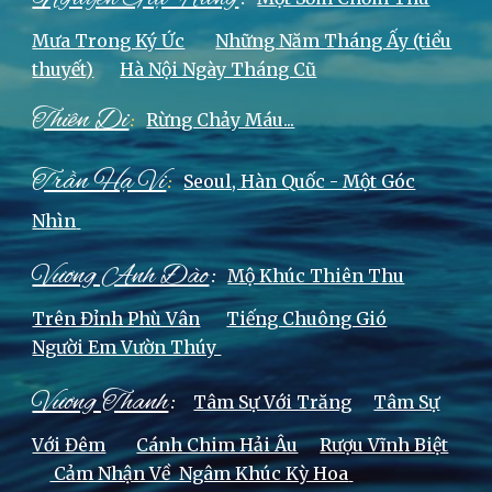
Mưa Trong Ký Ức
Những Năm Tháng Ấy (tiểu
thuyết)
Hà Nội Ngày Tháng Cũ
Thiên Di
:
Rừng Chảy Máu...
Trần Hạ Vi
:
Seoul, H
àn Quốc - Một Góc
Nhìn
:
Vương Anh Đào
Mộ Khúc Thiên Thu
Trên Đỉnh Phù Vân
Tiếng Chuông Gió
Người Em Vườn Thúy
:
Vương Thanh
Tâm Sự Với Trăng
Tâm Sự
Với Đêm
Cánh Chim Hải Âu
Rượu Vĩnh Biệt
Cảm Nhận Về Ngâm Khúc Kỳ Hoa