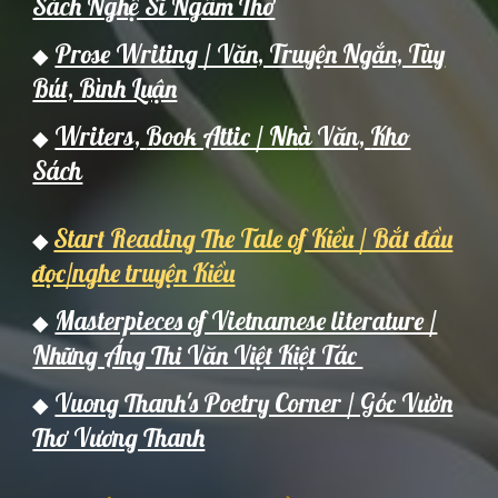
Sách Nghệ Sĩ Ngâm Thơ
Prose Writing / Văn, Truyện Ngắn, Tùy
◆
Bút, Bình Luận
Writers,
Book Attic / Nh
à Văn,
Kho
◆
Sách
Start Reading The Tale of Kiều / Bắt đầu
◆
đọc/nghe truyện Kiều
Masterpieces of Vietnamese literature /
◆
Những Áng Thi Văn Việt Kiệt Tác
Vuong Thanh's Poetry Corner / Góc Vườn
◆
Thơ Vương Thanh