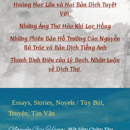
Hoàng Hạc Lâu và Hai Bản Dịch Tuyệt
Vời
Những Áng Thơ Hào Khí Lạc Hồng
Những Phiên Bản Hồ Trường Của Nguyễn
Bá Trác và Bản Dịch Tiếng Anh
Thanh Bình Điệu của Lý Bạch, Nhàn Luận
về Dịch Thơ
Essays, Stories, Novels / Tùy Bút,
Truyện, Tản Văn
:
Nguyễn Giụ Hùng
M
ột Sớm Chớm Thu