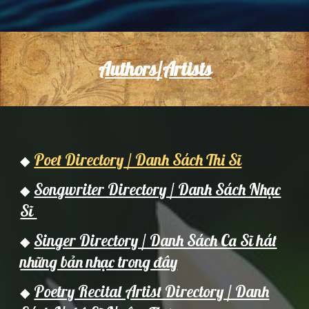
Authors/Artists
Poet Directory / Danh Sách Thi Sĩ
◆
Songwriter Directory / Danh Sách Nhạc
◆
Sĩ
Singer Directory / Danh Sách Ca Sĩ hát
◆
những bản nhạc trong đây
Poetry Recital Artist Directory / Danh
◆