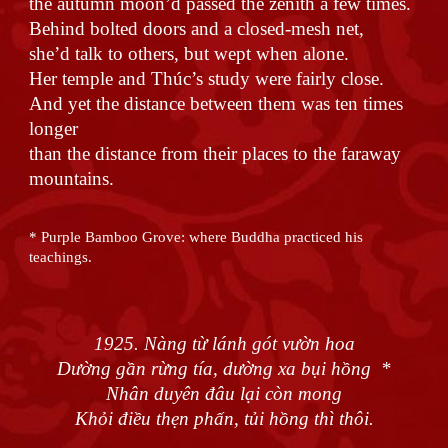
the autumn moon’d passed the zenith a few times.
Behind bolted doors and a closed-mesh net,
she’d talk to others, but wept when alone.
Her temple and Thúc’s study were fairly close.
And yet the distance between them was ten times
longer
than the distance from their places to the faraway
mountains.
* Purple Bamboo Grove: where Buddha practiced his
teachings.
1925. Nàng từ lánh gót vườn hoa
Dường gần rừng tía, dường xa bụi hồng *
Nhân duyên đâu lại còn mong
Khỏi điều thẹn phấn, tủi hồng thì thôi.