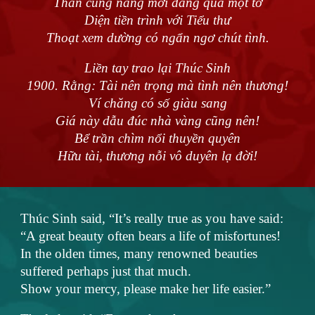
Thân cung nàng mới dâng qua một tờ
Diện tiền trình với Tiểu thư
Thoạt xem dường có ngẩn ngơ chút tình.
Liền tay trao lại Thúc Sinh
1900. Rằng: Tài nên trọng mà tình nên thương!
Ví chăng có số giàu sang
Giá này dẫu đúc nhà vàng cũng nên!
Bể trần chìm nổi thuyền quyên
Hữu tài, thương nỗi vô duyên lạ đời!
Thúc Sinh said, “It’s really true as you have said:
“A great beauty often bears a life of misfortunes!
In the olden times, many renowned beauties
suffered perhaps just that much.
Show your mercy, please make her life easier.”