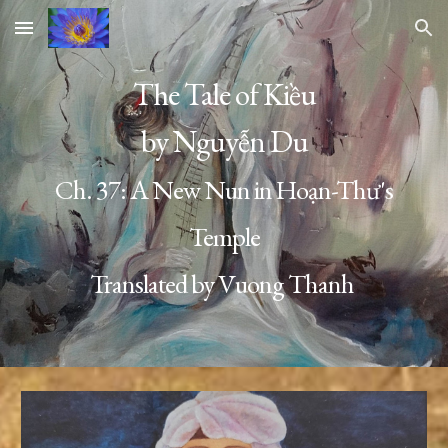
Skip to main content
Skip to navigation
The Tale of Kiều
by Nguyễn Du
Ch. 37:
A New Nun in Hoạn-Thư's
Temple
Translated by Vuong Thanh