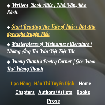
Writers,
Book Attic / Nh
à Văn,
Kho
◆
Sách
Start Reading The Tale of Kiều / Bắt đầu
◆
đọc/nghe truyện Kiều
Masterpieces of Vietnamese literature /
◆
Những Áng Thi Văn Việt Kiệt Tác
Vuong Thanh's Poetry Corner / Góc Vườn
◆
Thơ Vương Thanh
Lạc Hồng
Hán Thi Tuyển Dịch
Home
Chapters
Authors/Artists
Books
Prose