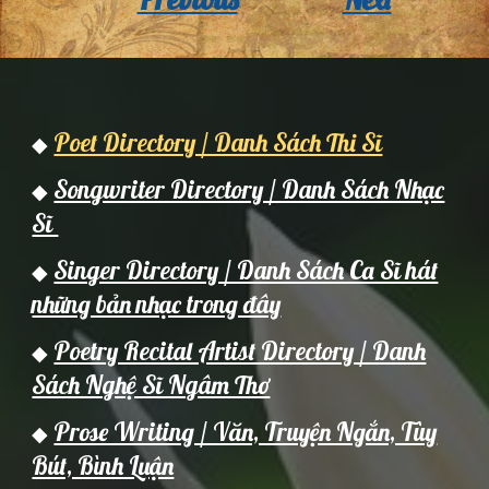
Poet Directory / Danh Sách Thi Sĩ
◆
Songwriter Directory / Danh Sách Nhạc
◆
Sĩ
Singer Directory / Danh Sách Ca Sĩ hát
◆
những bản nhạc trong đây
Poetry Recital Artist Directory / Danh
◆
Sách Nghệ Sĩ Ngâm Thơ
Prose Writing / Văn, Truyện Ngắn, Tùy
◆
Bút, Bình Luận