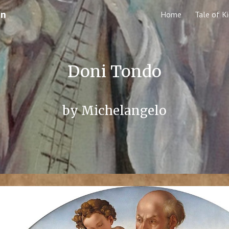
en
Home
Tale of K
ip to main content
Skip to navigat
Doni Tondo
by Michelangelo