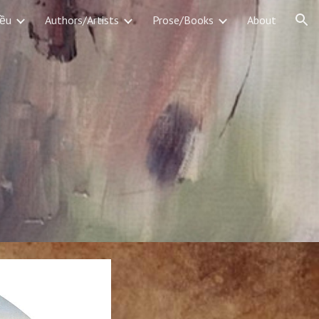
iều
Authors/Artists
Prose/Books
About
ion