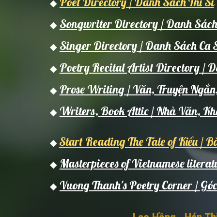
Poet Directory / Danh Sách Thi Sĩ
◆
Songwriter Directory / Danh Sác
◆
Singer Directory / Danh Sách Ca 
◆
Poetry Recital Artist Directory 
◆
Prose Writing / Văn, Truyện Ngắn
◆
Writers,
Book Attic / Nh
à Văn,
K
◆
Start Reading The Tale of Kiều / B
◆
Masterpieces of Vietnamese literat
◆
Vuong Thanh's Poetry Corner / G
◆