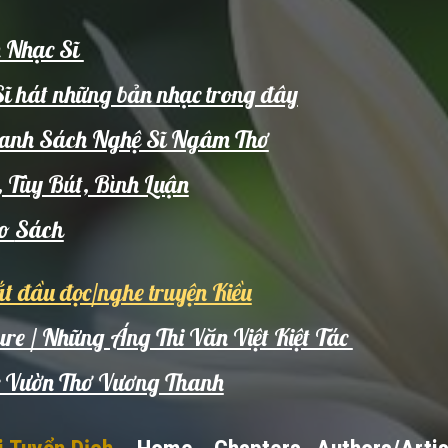
h Nhạc Sĩ
Sĩ hát những bản nhạc trong đây
/ Danh Sách Nghệ Sĩ Ngâm Thơ
, Tùy Bút, Bình Luận
ho
Sách
ắt đầu đọc/nghe truyện Kiều
ure / Những Áng Thi Văn Việt Kiệt Tác
óc Vườn Thơ Vương Thanh