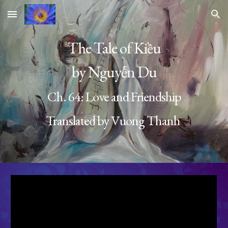
Skip to main content
Skip to navigation
The Tale of Kiều
by Nguyễn Du
Ch. 64:
Love and Friendship
Translated by Vuong Thanh