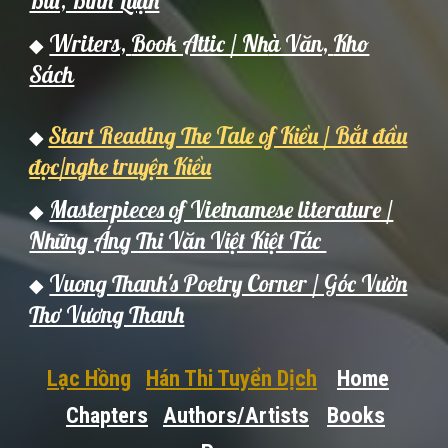
Bút, Bình Luận
Writers,
Book Attic / Nh
à Văn,
Kho
◆
Sách
Start Reading The Tale of Kiều / Bắt đầu
◆
đọc/nghe truyện Kiều
Masterpieces of Vietnamese literature /
◆
Những Áng Thi Văn Việt Kiệt Tác
Vuong Thanh's Poetry Corner / Góc Vườn
◆
Thơ Vương Thanh
Lạc Hồng
Hán Thi Tuyển Dịch
Home
Chapters
Authors/Artists
Books