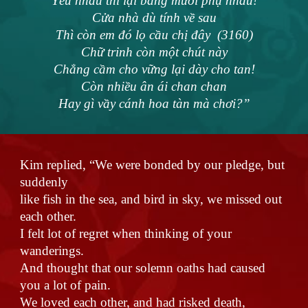
Yêu nhau thì lại bằng mười phụ nhau!
Cửa nhà dù tính về sau
Thì còn em đó lọ cầu chị đây (3160)
Chữ trinh còn một chút này
Chẳng cầm cho vững lại dày cho tan!
Còn nhiều ân ái chan chan
Hay gì vầy cánh hoa tàn mà chơi?”
Kim replied, “We were bonded by our pledge, but
suddenly
like fish in the sea, and bird in sky, we missed out
each other.
I felt lot of regret when thinking of your
wanderings.
And thought that our solemn oaths had caused
you a lot of pain.
We loved each other, and had risked death,