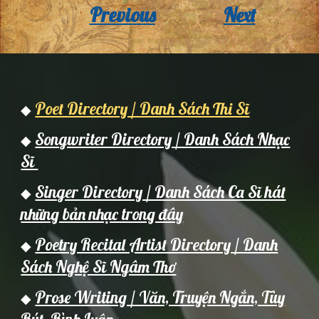
Previous
Next
Poet Directory / Danh Sách Thi Sĩ
◆
Songwriter Directory / Danh Sách Nhạc
◆
Sĩ
Singer Directory / Danh Sách Ca Sĩ hát
◆
những bản nhạc trong đây
Poetry Recital Artist Directory / Danh
◆
Sách Nghệ Sĩ Ngâm Thơ
Prose Writing / Văn, Truyện Ngắn, Tùy
◆