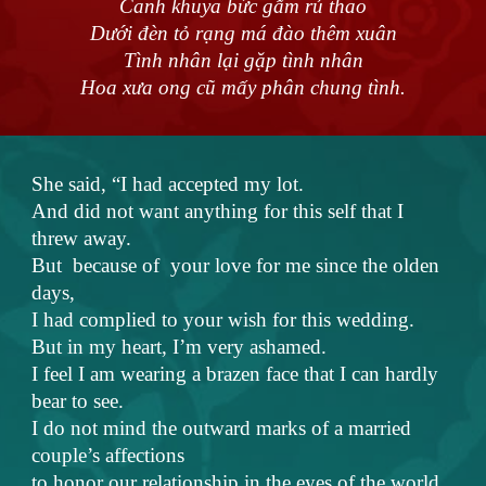
Canh khuya bức gấm rủ thao
Dưới đèn tỏ rạng má đào thêm xuân
Tình nhân lại gặp tình nhân
Hoa xưa ong cũ mấy phân chung tình.
She said, “I had accepted my lot.
And did not want anything for this self that I
threw away.
But because of your love for me since the olden
days,
I had complied to your wish for this wedding.
But in my heart, I’m very ashamed.
I feel I am wearing a brazen face that I can hardly
bear to see.
I do not mind the outward marks of a married
couple’s affections
to honor our relationship in the eyes of the world.