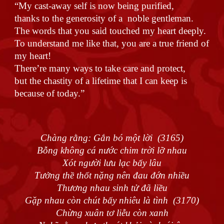
“My cast-away self is now being purified,
thanks to the generosity of a noble gentleman.
The words that you said touched my heart deeply.
To understand me like that, you are a true friend of
my heart!
There’re many ways to take care and protect,
but the chastity of a lifetime that I can keep is
because of today.”
Chàng rằng: Gắn bó một lời (3165)
Bỗng không cá nước chim trời lỡ nhau
Xót người lưu lạc bấy lâu
Tưởng thề thốt nặng nên đau đớn nhiều
Thương nhau sinh tử đã liều
Gặp nhau còn chút bấy nhiêu là tình (3170)
Chừng xuân tơ liễu còn xanh