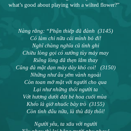
what’s good about playing with a wilted flower?”
Nàng rằng: “Phận thiếp đã đành (3145)
Có làm chi nữa cái mình bỏ đi!
Nghĩ chàng nghĩa cũ tình ghi
Chiều lòng gọi có xướng tùy mảy may
Riêng lòng đã thẹn lắm thay
Cũng đà mặt dạn mày dày khó coi! (3150)
Những như âu yếm vành ngoài
Còn toan mở mặt với người cho qua
Lại như những thói người ta
Vớt hương dưới đất bẻ hoa cuối mùa
Khéo là giở nhuốc bày trò (3155)
Còn tình đâu nữa, là thù đấy thôi!
Người yêu, ta xấu với người