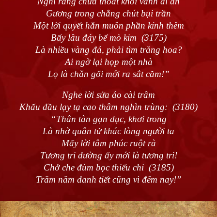
Nghĩ rằng chưa thoát khỏi vành ái ân
Gương trong chẳng chút bụi trần
Một lời quyết hẳn muôn phần kính thêm
Bấy lâu đáy bể mò kim (3175)
Là nhiều vàng đá, phải tìm trăng hoa?
Ai ngờ lại họp một nhà
Lọ là chăn gối mới ra sắt cầm!”
Nghe lời sửa áo cài trâm
Khấu đầu lạy tạ cao thâm nghìn trùng: (3180)
“Thân tàn gạn đục, khơi trong
Là nhờ quân tử khác lòng người ta
Mấy lời tâm phúc ruột rà
Tương tri dường ấy mới là tương tri!
Chở che đùm bọc thiếu chi (3185)
Trăm năm danh tiết cũng vì đêm nay!”