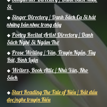
Sĩ
Singer Directory / Danh Sách Ca Sĩ hát
◆
những bản nhạc trong đây
Poetry Recital Artist Directory / Danh
◆
Sách Nghệ Sĩ Ngâm Thơ
Prose Writing / Văn, Truyện Ngắn, Tùy
◆
Bút, Bình Luận
Writers,
Book Attic / Nh
à Văn,
Kho
◆
Sách
Start Reading The Tale of Kiều / Bắt đầu
◆
đọc/nghe truyện Kiều