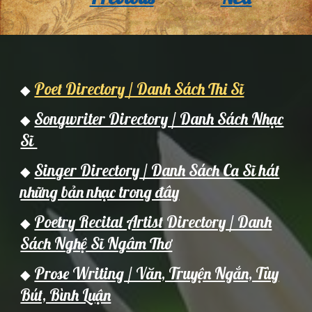
Poet Directory / Danh Sách Thi Sĩ
◆
Songwriter Directory / Danh Sách Nhạc
◆
Sĩ
Singer Directory / Danh Sách Ca Sĩ hát
◆
những bản nhạc trong đây
Poetry Recital Artist Directory / Danh
◆
Sách Nghệ Sĩ Ngâm Thơ
Prose Writing / Văn, Truyện Ngắn, Tùy
◆
Bút, Bình Luận