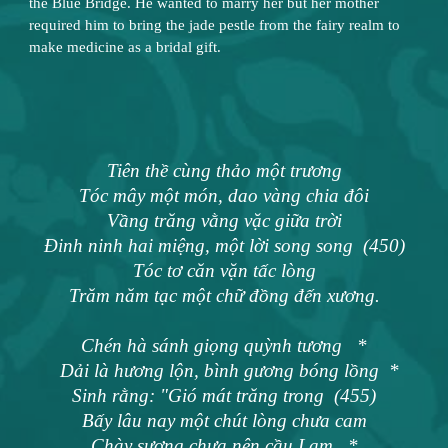
the Blue Bridge. He wanted to marry her but her mother
required him to bring the jade pestle from the fairy realm to
make medicine as a bridal gift.
Tiên thề cùng thảo một trương
Tóc mây một món, dao vàng chia đôi
Vầng trăng vằng vặc giữa trời
Đinh ninh hai miệng, một lời song song (450)
Tóc tơ căn vặn tấc lòng
Trăm năm tạc một chữ đồng đến xương.
Chén hà sánh giọng quỳnh tương *
Dải là hương lộn, bình gương bóng lồng *
Sinh rằng: "Gió mát trăng trong (455)
Bấy lâu nay một chút lòng chưa cam
Chày sương chưa nện cầu Lam *