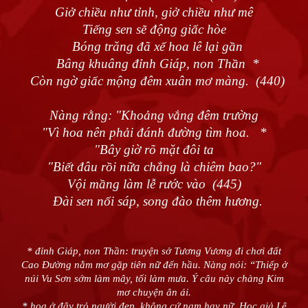
Giở chiều như tỉnh, giở chiều như mê
Tiếng sen sẽ động giấc hòe
Bóng trăng đã xế hoa lê lại gần
Bâng khuâng đỉnh Giáp, non Thần *
Còn ngờ giấc mộng đêm xuân mơ màng. (440)
Nàng rằng: "Khoảng vắng đêm trường
"Vì hoa nên phải đánh đường tìm hoa. *
"Bây giờ rõ mặt đôi ta
"Biết đâu rồi nữa chẳng là chiêm bao?"
Vội mầng làm lễ rước vào (445)
Đài sen nối sáp, song đào thêm hương.
* đỉnh Giáp, non Thần: truyện sở Tương Vương đi chơi đất
Cao Đường nằm mơ gặp tiên nữ đến hầu. Nàng nói: “Thiếp ở
núi Vu Sơn sớm làm mây, tối làm mưa. Ý câu này chàng Kim
mơ chuyện ân ái.
* hoa ở đây trỏ người đẹp, không cứ nam hay nữ. Học giả Lê