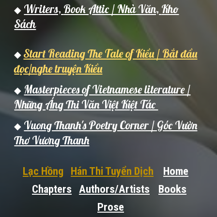
Writers,
Book Attic / Nh
à Văn,
Kho
◆
Sách
Start Reading The Tale of Kiều / Bắt đầu
◆
đọc/nghe truyện Kiều
Masterpieces of Vietnamese literature /
◆
Những Áng Thi Văn Việt Kiệt Tác
Vuong Thanh's Poetry Corner / Góc Vườn
◆
Thơ Vương Thanh
Lạc Hồng
Hán Thi Tuyển Dịch
Home
Chapters
Authors/Artists
Books
Prose