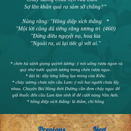
Sợ lần khân quá ra sàm sỡ chăng?”
Nàng rằng: "Hồng diệp xích thằng *
"Một lời cũng đã tiếng rằng tương tri (460)
"Đừng điều nguyệt nọ, hoa kia
"Ngoài ra, ai lại tiếc gì với ai."
* chén hà sánh giọng quỳnh tương: ý nói uống rượu ngon và
quý như nước quỳnh tương trong chén rượu ngọc.
* dải là: dây lưng bằng lụa mỏng của Kiều.
* chày sương chưa nện cầu Lam: ý nói hai người chưa lấy
nhau. Chuyện Bùi Hàng thời Đường cần đem chày ngọc để
giã thuốc đến cầu Lam làm sính lễ để cưới nàng Vân Anh.
* hồng diệp xích thằng: lá thắm, chỉ hồng
Previous
Next