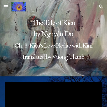
Skip to main content
Skip to navigation
The Tale of Kiều
by Nguyễn Du
Ch. 8: Kiều
's Love Pledge with Kim
Translated by Vuong Thanh