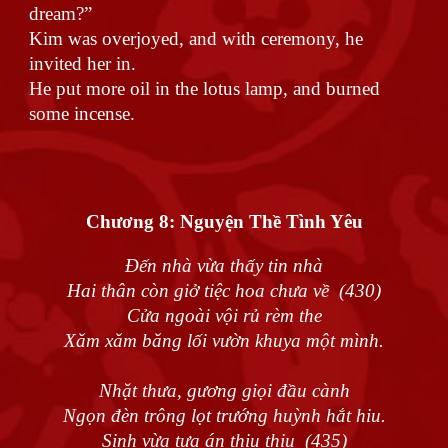
dream?”
Kim was overjoyed, and with ceremony, he
invited her in.
He put more oil in the lotus lamp, and burned
some incense.
Chương 8:
Nguyện Thề Tình Yêu
Đến nhà vừa thấy tin nhà
Hai thân còn giở tiệc hoa chưa về (430)
Cửa ngoài vội rủ rèm the
Xăm xăm băng lối vườn khuya một mình.
Nhặt thưa, gương giọi đầu cành
Ngọn đèn trông lọt trướng huỳnh hắt hiu.
Sinh vừa tựa án thiu thiu (435)