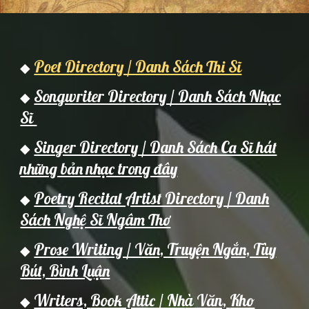
Poet Directory / Danh Sách Thi Sĩ
◆
Songwriter Directory / Danh Sách Nhạc
◆
Sĩ
Singer Directory / Danh Sách Ca Sĩ hát
◆
những bản nhạc trong đây
Poetry Recital Artist Directory / Danh
◆
Sách Nghệ Sĩ Ngâm Thơ
Prose Writing / Văn, Truyện Ngắn, Tùy
◆
Bút, Bình Luận
Writers,
Book Attic / Nh
à Văn,
Kho
◆