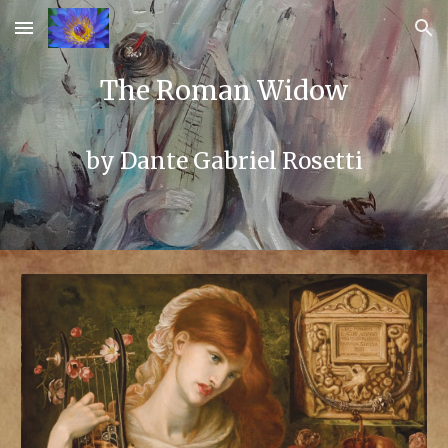
Skip to main content
Skip to navigation
The Roman Widow
by
Dante Gabriel Rosetti