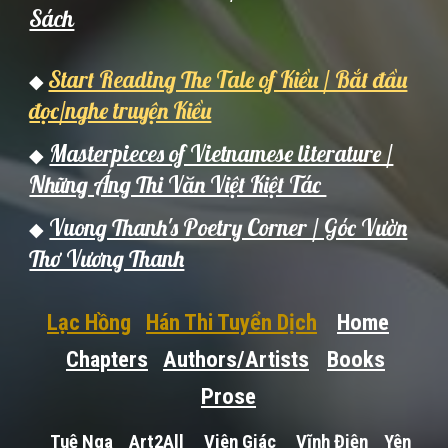
Sách
Start Reading The Tale of Kiều / Bắt đầu
◆
đọc/nghe truyện Kiều
Masterpieces of Vietnamese literature /
◆
Những Áng Thi Văn Việt Kiệt Tác
Vuong Thanh's Poetry Corner / Góc Vườn
◆
Thơ Vương Thanh
Lạc Hồng
Hán Thi Tuyển Dịch
Home
Chapters
Authors/Artists
Books
Prose
Tuệ Nga
Art2All
Viên Giác
Vĩnh Điện
Yên