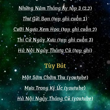
Những Năm Tháng Ấy tập 3 (2.2)
Thư Gửi Bạn (tạp ghi cuốn 1)
Cưỡi Ngựa Xem Hoa (tạp ghi cuốn 2)
Thi Cử Ngày Xưa (tạp ghi cuốn 3)
Hà Nội Ngày Tháng Cũ (tạp ghi)
Tùy Bút
Một Sớm Chớm Thu (youtube)
Mưa Trong Ký Ức (youtube)
Hà Nội Ngày Tháng Cũ (youtube)