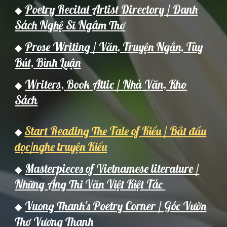
Poetry Recital Artist Directory / Danh
◆
Sách Nghệ Sĩ Ngâm Thơ
Prose Writing / Văn, Truyện Ngắn, Tùy
◆
Bút, Bình Luận
Writers,
Book Attic / Nh
à Văn,
Kho
◆
Sách
Start Reading The Tale of Kiều / Bắt đầu
◆
đọc/nghe truyện Kiều
Masterpieces of Vietnamese literature /
◆
Những Áng Thi Văn Việt Kiệt Tác
Vuong Thanh's Poetry Corner / Góc Vườn
◆
Thơ Vương Thanh