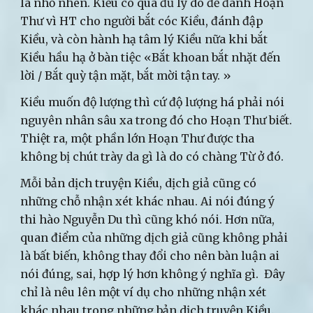
là nhỏ nhen. Kiều có quá đủ lý do để đánh Hoạn
Thư vì HT cho người bắt cóc Kiều, đánh đập
Kiều, và còn hành hạ tâm lý Kiều nữa khi bắt
Kiều hầu hạ ở bàn tiệc «Bắt khoan bắt nhặt đến
lời / Bắt quỳ tận mặt, bắt mời tận tay. »
Kiều muốn độ lượng thì cứ độ lượng há phải nói
nguyên nhân sâu xa trong đó cho Hoạn Thư biết.
Thiệt ra, một phần lớn Hoạn Thư được tha
không bị chút trày da gì là do có chàng Từ ở đó.
Mỗi bản dịch truyện Kiều, dịch giả cũng có
những chỗ nhận xét khác nhau. Ai nói đúng ý
thi hào Nguyễn Du thì cũng khó nói. Hơn nữa,
quan điểm của những dịch giả cũng không phải
là bất biến, không thay đổi cho nên bàn luận ai
nói đúng, sai, hợp lý hơn không ý nghĩa gì. Đây
chỉ là nêu lên một ví dụ cho những nhận xét
khác nhau trong những bản dịch truyện Kiều.