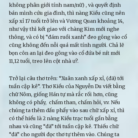
không phân giới tính nam/nữ) , và quyết định
bán mình cứu gia đình, thì nàng Kiều cũng nên
xấp xỉ 17 tuổi trở lên và Vương Quan khoảng 14,
như vậy thì kết giao với chàng Kim mới nghe
thông, và có bị “đám ruồi xanh” đeo gông vào cổ
cũng không đến nỗi quá mất tính người. Chả lẽ
bọn côn an lại đeo gông vào cổ đứa bé nít mới
11,12 tuổi, treo lên cột nhà ư?.
Trở lại câu thơ trên: “Xuân xanh xấp xỉ, (đã) tới
tuần cập kê”. Thơ Kiều của Nguyễn Du viết bằng
chữ Nôm, giống Hán tự mà rắc rối hơn, cũng
không có phẩy, chấm than, chấm hỏi, v.v. Nếu
chúng ta thêm dấu phẩy vào sau chữ xấp xỉ, thì
có thể hiểu là 2 nàng Kiều trạc tuổi gần bằng
nhau và cũng “đã” tới tuần cập kê. Thiếu chữ
“đã” cho người đọc thơ tự thêm vào. Chúng ta