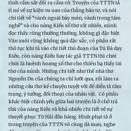
tình cầm sắt đổi ra cầm cờ. Truyện của TTTN tả
tỉ mỉ về sự kiện vu oan của thằng bán tơ, và nói
chi tiết về “vành ngoài bảy món, vành trong tám
nghề” và cho nàng Kiều sổ thơ rất nhiều, mình
đọc thấy cũng thường thường, không gì đặc biệt.
Văn xuôi cũng không quá đặc sắc, có phần rất
thô tục khi tả vào chi tiết thủ đoạn của Tú Bà dạy
Kiều, còn nàng Kiều hay tác giả TTTN thì chút
chút là huênh hoang sổ thơ cho thiên hạ thấy tài
thơ của mình. Những chi tiết như thế nhà thơ
Nguyễn Du của chúng ta chỉ lướt qua, rồi làm ra
những câu thơ kể chuyện tuyệt vời để diễn tả tâm
trạng, ý tưởng, đối thoại của nhân vật. Có phần
khác biệt chính yếu giữa hai truyện là ở chỗ trả
thù của nàng Kiều và khá nhiều chi tiết về sự
thuyết phục Từ Hải đầu hàng. Hình phạt tả ở
trong truyện của TTTN vô cùng dã man, nghe