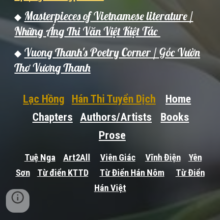
Masterpieces of Vietnamese literature /
◆
Những Áng Thi Văn Việt Kiệt Tác
Vuong Thanh's Poetry Corner / Góc Vườn
◆
Thơ Vương Thanh
Lạc Hồng
Hán Thi Tuyển Dịch
Home
Chapters
Authors/Artists
Books
Prose
Tuệ Nga
Art2All
Viên Giác
Vĩnh Điện
Yên
Sơn
Từ điển KTTD
Từ Điển Hán Nôm
Từ Điển
Hán Việt