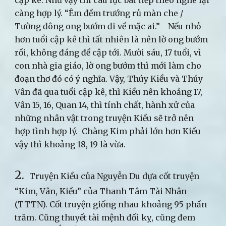
cập kê. Như vậy thì câu lục bát tiếp theo nghe lại
càng hợp lý. “Êm đềm trướng rủ màn che /
Tường đông ong bướm đi về mặc ai.” Nếu nhỏ
hơn tuổi cập kê thì tất nhiên là nên lờ ong bướm
rồi, không đáng đề cập tới. Mười sáu, 17 tuổi, vì
con nhà gia giáo, lờ ong bướm thì mới làm cho
đoạn thơ đó có ý nghĩa. Vậy, Thúy Kiều và Thúy
Vân đã qua tuổi cập kê, thì Kiều nên khoảng 17,
Vân 15, 16, Quan 14, thì tính chất, hành xử của
những nhân vật trong truyện Kiều sẽ trở nên
hợp tình hợp lý. Chàng Kim phải lớn hơn Kiều
vậy thì khoảng 18, 19 là vừa.
2.
Truyện Kiều của Nguyễn Du dựa cốt truyện
“Kim, Vân, Kiều” của Thanh Tâm Tài Nhân
(TTTN). Cốt truyện giống nhau khoảng 95 phần
trăm. Cũng thuyết tài mệnh đối kỵ, cũng đem