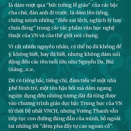
là dám vượt qua ''bức tường lễ giáo'' của các bậc
cha chú, đàn anh đi trước, là dám lên tiếng,
chứng minh những ''điều sai lệch, nghịch lý hay
chưa đúng'' trong các tác phẩm văn học nghệ
thuật của VN và của thế giới nói chung.
Vì rất nhiều nguyên nhân, có thể họ đã không để
ý, không biết, hay đã biết, nhưng không dám nói
động đến các tên tuổi lớn như Nguyễn Du, Bùi
Giáng....v...v...
Dù có tiếng bấc, tiếng chì, đàm tiếu về một nhà
phê bình trẻ, một tên hậu bối mà dám ngang
ngược đụng đến những tượng đài đã từng được
vào chương trình giáo dục bậc Trung học của VN
từ thời Đệ nhất VNCH, nhưng Vương Thanh vẫn
tiếp tục con đường đúng đắn của mình, bỏ ngoài
tai những lời ''dèm pha đầy tự cao ngoan cố''.