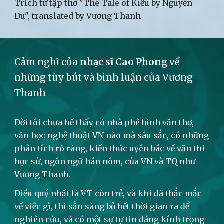
Trích từ tập thơ "The Tale of Kiều by Nguyễn
Du", translated by Vương Thanh
Cảm nghĩ của
nhạc sĩ Cao Phong
về
những tùy bút và bình luận của Vương
Thanh
Đời tôi chưa hề thấy có nhà phê bình văn thơ,
văn học nghệ thuật VN nào mà sâu sắc, có những
phân tích rõ ràng, kiến thức uyên bác về văn thi
học sử, ngôn ngữ hán nôm, của VN và TQ như
Vương Thanh.
Điều quý nhất là VT còn trẻ, và khi đã thắc mắc
về việc gì, thì sẵn sàng bỏ hết thời gian ra để
nghiên cứu, và có một sự tự tin đáng kính trọng