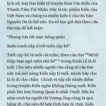
lịch sử, hay tìm hiểu từ truyện Kim Vân Kiều của
Thanh Tâm Tài Nhân. Đây là tác phẩm Kiều của
Việt-Nam và chúng ta muốn hiểu ý của thi hào
Nguyễn Du là thế nào. Đa số học giả dựa theo câu
thơ này để kết luận:
“Phong lưu rất mực hồng quần
Xuân xanh xấp xỉ tới tuần cập kê”.
Tuổi cập kê là tuổi cài trâm, theo câu thơ ““Nữ tử
thập hựu ngũ niên nhi kê” “ trong Kinh Lễ là 15
tuổi. Cho nên nhiều người cho rằng từ câu thơ
này mà nói nàng Kiều sắp 15 tuổi, mình hãy cho
là 15 đi cho chẵn. Chính vì vậy rất nhiều điểm
trong truyện Kiều nghe không thông suốt. Kiều
phải lớn hơn Vương Quan ít nhất 3 tuổi. Nếu ba
năm sinh ba người thì Vương Ông cũng là quá
hăng đi, cho nên để hợp tình hợp lý chút, Kiều