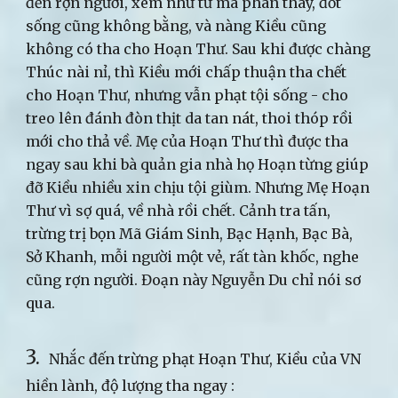
đến rợn người, xem như tứ mã phân thây, đốt
sống cũng không bằng, và nàng Kiều cũng
không có tha cho Hoạn Thư. Sau khi được chàng
Thúc nài nỉ, thì Kiều mới chấp thuận tha chết
cho Hoạn Thư, nhưng vẫn phạt tội sống - cho
treo lên đánh đòn thịt da tan nát, thoi thóp rồi
mới cho thả về. Mẹ của Hoạn Thư thì được tha
ngay sau khi bà quản gia nhà họ Hoạn từng giúp
đỡ Kiều nhiều xin chịu tội giùm. Nhưng Mẹ Hoạn
Thư vì sợ quá, về nhà rồi chết. Cảnh tra tấn,
trừng trị bọn Mã Giám Sinh, Bạc Hạnh, Bạc Bà,
Sở Khanh, mỗi người một vẻ, rất tàn khốc, nghe
cũng rợn người. Đoạn này Nguyễn Du chỉ nói sơ
qua.
3.
Nhắc đến trừng phạt Hoạn Thư, Kiều của VN
hiền lành, độ lượng tha ngay :