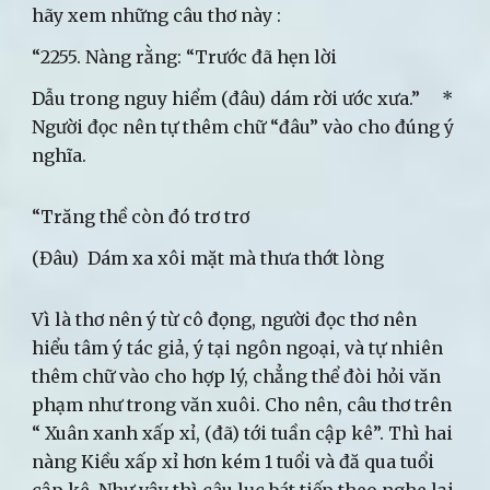
hãy xem những câu thơ này :
“2255. Nàng rằng: “Trước đã hẹn lời
Dẫu trong nguy hiểm (đâu) dám rời ước xưa.” *
Người đọc nên tự thêm chữ “đâu” vào cho đúng ý
nghĩa.
“Trăng thề còn đó trơ trơ
(Đâu) Dám xa xôi mặt mà thưa thớt lòng
Vì là thơ nên ý từ cô đọng, người đọc thơ nên
hiểu tâm ý tác giả, ý tại ngôn ngoại, và tự nhiên
thêm chữ vào cho hợp lý, chẳng thể đòi hỏi văn
phạm như trong văn xuôi. Cho nên, câu thơ trên
“ Xuân xanh xấp xỉ, (đã) tới tuần cập kê”. Thì hai
nàng Kiều xấp xỉ hơn kém 1 tuổi và đă qua tuổi