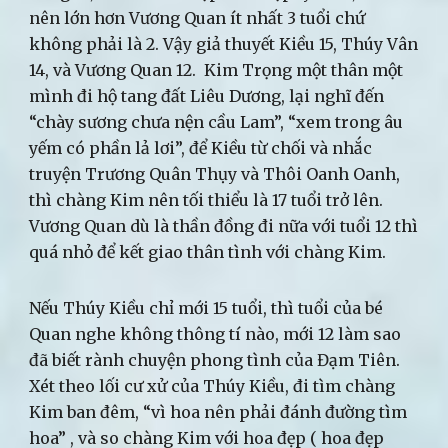
nên lớn hơn Vương Quan ít nhất 3 tuổi chứ
không phải là 2. Vậy giả thuyết Kiều 15, Thúy Vân
14, và Vương Quan 12. Kim Trọng một thân một
mình đi hộ tang đất Liêu Dương, lại nghĩ đến
“chày sương chưa nện cầu Lam”, “xem trong âu
yếm có phần lả lơi”, để Kiều từ chối và nhắc
truyện Trương Quân Thụy và Thôi Oanh Oanh,
thì chàng Kim nên tối thiểu là 17 tuổi trở lên.
Vương Quan dù là thần đồng đi nữa với tuổi 12 thì
quá nhỏ để kết giao thân tình với chàng Kim.
Nếu Thúy Kiều chỉ mới 15 tuổi, thì tuổi của bé
Quan nghe không thông tí nào, mới 12 làm sao
đã biết rành chuyện phong tình của Đạm Tiên.
Xét theo lối cư xử của Thúy Kiều, đi tìm chàng
Kim ban đêm, “vì hoa nên phải đánh đường tìm
hoa” , và so chàng Kim với hoa đẹp ( hoa đẹp