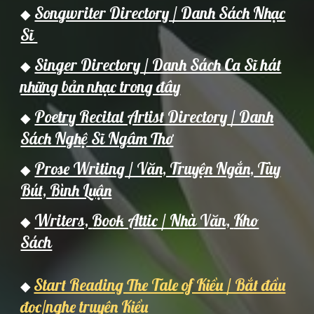
Songwriter Directory / Danh Sách Nhạc
◆
Sĩ
Singer Directory / Danh Sách Ca Sĩ hát
◆
những bản nhạc trong đây
Poetry Recital Artist Directory / Danh
◆
Sách Nghệ Sĩ Ngâm Thơ
Prose Writing / Văn, Truyện Ngắn, Tùy
◆
Bút, Bình Luận
Writers,
Book Attic / Nh
à Văn,
Kho
◆
Sách
Start Reading The Tale of Kiều / Bắt đầu
◆
đọc/nghe truyện Kiều