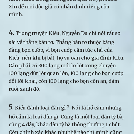
Xin để mỗi độc giả có nhận định riêng của
mình.
4.
Trong truyện Kiều, Nguyễn Du chỉ nói rất sơ
sài về thằng bán tơ. Thằng bán tơ thuộc băng
đảng bọn cướp, vì bọn cướp căm tức chú của
Kiều, nên khi bị bắt, họ vu oan cho gia đình Kiều.
Cần phải có 300 lạng mới lo lót xong chuyện.
100 lạng đút lót quan lớn, 100 lạng cho bọn cướp
đổi lời khai, còn 100 lạng cho bọn côn an, đám
ruồi xanh đó.
5.
Kiều đánh loại đàn gì ? Nói là hồ cầm nhưng
hồ cầm là loại đàn gì. Cũng là một loại đàn tỳ bà,
cũng 4 dây, khác đàn tỳ bà thông thường 1 chút.
Còn chính xác khác như thế nào thì mình cũng