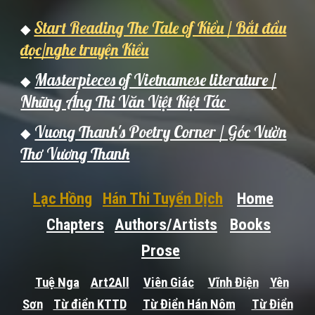
Start Reading The Tale of Kiều / Bắt đầu
◆
đọc/nghe truyện Kiều
Masterpieces of Vietnamese literature /
◆
Những Áng Thi Văn Việt Kiệt Tác
Vuong Thanh's Poetry Corner / Góc Vườn
◆
Thơ Vương Thanh
Lạc Hồng
Hán Thi Tuyển Dịch
Home
Chapters
Authors/Artists
Books
Prose
Tuệ Nga
Art2All
Viên Giác
Vĩnh Điện
Yên
Sơn
Từ điển KTTD
Từ Điển Hán Nôm
Từ Điển