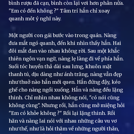
bình rượu đã cạn, bình còn lại vơi hơn phân nửa.
"Em có đến không ?" Tâm trí hắn chỉ xoay
quanh môt ý nghĩ này.
Một người con gái bước vào trong quán. Nàng
đưa mắt ngó quanh, đến khi nhìn thấy hắn. Hai
đôi mắt đan vào nhau không rời. Sau một khắc
thiên ngôn vạn ngữ, nàng lẹ làng đi về phía hắn.
Suối tóc huyền thả dài sau lưng, khuôn mặt
thanh tú, dịu dàng như ánh trăng, nàng vẫn đẹp
như thuở nào hắn mới quen. Hắn đứng đậy, kéo
ghế cho nàng ngồi xuống. Hắn và nàng đều lặng
thinh. Chỉ mhìn nhau không nói, "có nói cũng
không cùng". Nhưng rồi, hắn cũng mở miệng hỏi
"Em có khỏe không ?" Rồi lại lặng thinh. Rồi
hăn và nàng lai nói với nhau những câu vu vơ
như thế, như là hỏi thăm về những người thân,