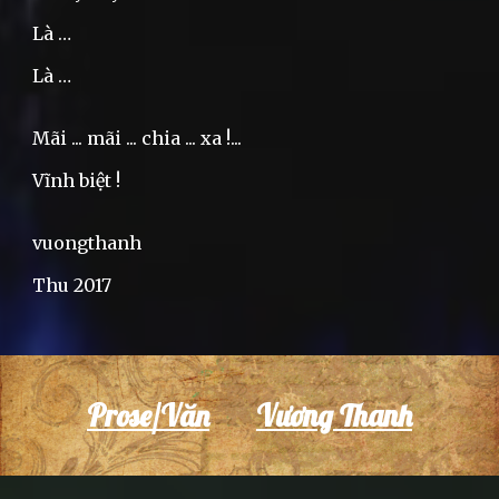
Là …
Là …
Mãi ... mãi ... chia ... xa !...
Vĩnh biệt !
vuongthanh
Thu 2017
Prose/Văn
Vương Thanh