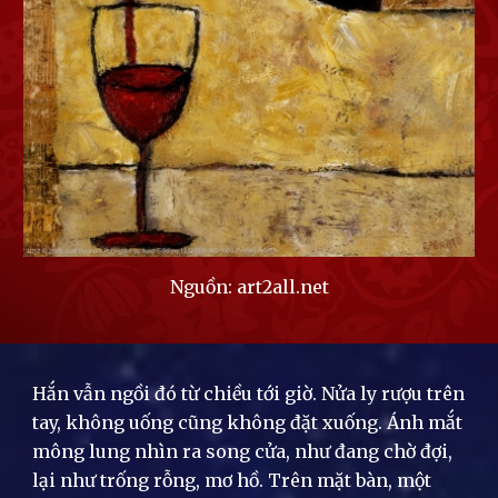
Nguồn: art2all.net
Hắn vẫn ngồi đó từ chiều tới giờ. Nửa ly rượu trên
tay, không uống cũng không đặt xuống. Ánh mắt
mông lung nhìn ra song cửa, như đang chờ đợi,
lại như trống rỗng, mơ hồ. Trên mặt bàn, một