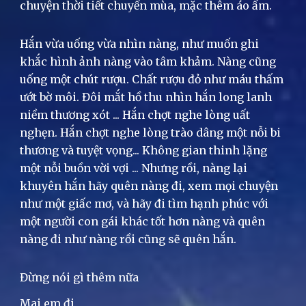
chuyện thời tiết chuyển mùa, mặc thêm áo ấm.
Hắn vừa uống vừa nhìn nàng, như muốn ghi
khắc hình ảnh nàng vào tâm khảm. Nàng cũng
uống một chút rượu. Chất rượu đỏ như máu thấm
ướt bờ môi. Đôi mắt hồ thu nhìn hắn long lanh
niềm thương xót ... Hắn chợt nghe lòng uất
nghẹn. Hắn chợt nghe lòng trào dâng một nỗi bi
thương và tuyệt vọng... Không gian thinh lặng
một nỗi buồn vời vợi ... Nhưng rồi, nàng lại
khuyên hắn hãy quên nàng đi, xem mọi chuyện
như một giấc mơ, và hãy đi tìm hạnh phúc với
một người con gái khác tốt hơn nàng và quên
nàng đi như nàng rồi cũng sẽ quên hắn.
Đừng nói gì thêm nữa
Mai em đi,