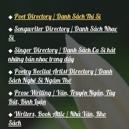
Poet Directory / Danh Sách Thi Sĩ
◆
Songwriter Directory / Danh Sách Nhạc
◆
Sĩ
Singer Directory / Danh Sách Ca Sĩ hát
◆
những bản nhạc trong đây
Poetry Recital Artist Directory / Danh
◆
Sách Nghệ Sĩ Ngâm Thơ
Prose Writing / Văn, Truyện Ngắn, Tùy
◆
Bút, Bình Luận
Writers,
Book Attic / Nh
à Văn,
Kho
◆
Sách