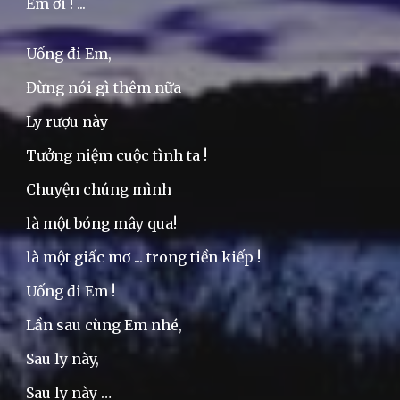
Em ơi ! ...
Uống đi Em,
Đừng nói gì thêm nữa
Ly rượu này
Tưởng niệm cuộc tình ta !
Chuyện chúng mình
là một bóng mây qua!
là một giấc mơ ... trong tiền kiếp !
Uống đi Em !
Lần sau cùng Em nhé,
Sau ly này,
Sau ly này …