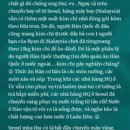
chất gì đó chống ung thư, vv… Ngay cả trên
chuyến bay về từ Seoul, hãng máy bay (Malaysia)
vẫn có thêm một suất kim chi nhỏ đóng gói kèm
theo bữa trưa. Do đó, người Hàn Quốc đi đâu
cũng mang kim chi (trước đây bà con 1 người
bạn của Ryan đi Malaysia chơi đã từngmang
theo 13kg kim chi để ăn dần!). Đó là một phần lý
do người Hàn Quốc thường tìm đến quán ăn Hàn
Quốc ở nước ngoài…. kim chi gây nghiện chăng?
😛 Thức ăn Hàn cơ bản là các món nướng, các
món xào và súp. Trong khi các nhà hàng HQ ở
Úc vẫn còn phục vụ trà bailey (mà tui cứ tưởng là
trà bắp) miễn phí, các nhà hàng HQ ở Seoul đã
chuyển sang phục vụ nước trắng từ lâu rồi! Nước
ở Hàn vặn từ vòi ra là uống được, và nghe bảo là
chất lượng cao hơn nước ở Luân Đôn. 😛
Seoul mùa thu có lá bắt đầu chuyển màu vàng,