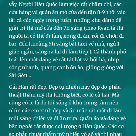
vẫy. Người Hàn Quốc làm việc rất chăm chỉ, các
cửa hàng và quán ăn mở cửa đến tận 8-9h tối vào
tất cả các ngày trong tuần, những khu dành để
giải trí thì mở cửa đến 7h sáng (theo Ryan tả thì
người ta có thể đi làm, xong đi ăn, rồi đi chơi, đi
bar, đến khoảng 5h sáng bắt taxi về nhà, ngủ 1
giấc ngắn, sáng ra lại đi làm tiếp!). Cả thành phố
toát lên một dáng vẻ rất tất bật và hối hả, nhịp
sống nhanh, quang cảnh ồn ào, giông giống với
Sài Gòn…
Gái Hàn rất đẹp. Đẹp tự nhiên hay đẹp do phẫu
thuật thẩm mỹ thì không biết, có lẽ cả hai. Mà
cũng có lẽ là do tôi sống ở khu trung tâm nên
nhìn các em xinh đẹp và ăn mặc rất mốt đi làm
mỗi sáng chiều và đi ăn trưa. Quần áo và dáng vẻ
bên ngoài rất được coi trọng ở Hàn Quốc. Các cơ
sở phẫu thuật thẩm mỹ nhiều vô số và thi nhau