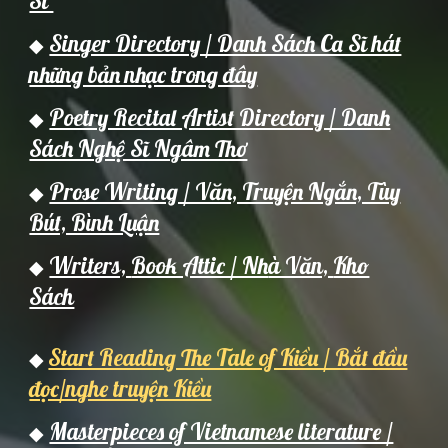
Sĩ
Singer Directory / Danh Sách Ca Sĩ hát
◆
những bản nhạc trong đây
Poetry Recital Artist Directory / Danh
◆
Sách Nghệ Sĩ Ngâm Thơ
Prose Writing / Văn, Truyện Ngắn, Tùy
◆
Bút, Bình Luận
Writers,
Book Attic / Nh
à Văn,
Kho
◆
Sách
Start Reading The Tale of Kiều / Bắt đầu
◆
đọc/nghe truyện Kiều
Masterpieces of Vietnamese literature /
◆