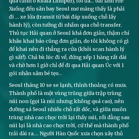
quá cảnh ở Kuala Lumpur), tôi đã… oải lắm rồi!
Xuống đến sân bay Seoul mơ màng thấy là phải
đi … xe lửa (transit từ bãi đáp xuống chỗ lấy
hành lý), còn tưởng đi nhầm qua chỗ transfer.
Thủ tục Hải quan ở Seoul khá đơn giản, thậm chí
khâu khai báo cũng đơn giản, do tôi không có gì
để khai nên đi thẳng ra cửa (khỏi scan hành lý
gì sất!). Chả bù lúc đi về, đứng xếp 1 hàng rất dài
và chờ hơn 1 giờ chỉ để đi qua Hải quan Úc với 1
gói nhân sâm bé tẹo…
Seoul tháng 10 se se lạnh, thỉnh thoảng có mưa.
Thành phố là một vùng trũng giữa trập trùng
núi non (gọi là núi nhưng không quá cao), nên
đường sá Seoul nhiều chỗ rất dốc, và giữa muôn
trùng nhà cao chọc trời lại thấy núi, rồi đằng sau
núi lại là nhà cao chọc trời, cứ thế mà thành phố
trải dài ra…. Người Hàn Quốc xưa chọn xây thủ