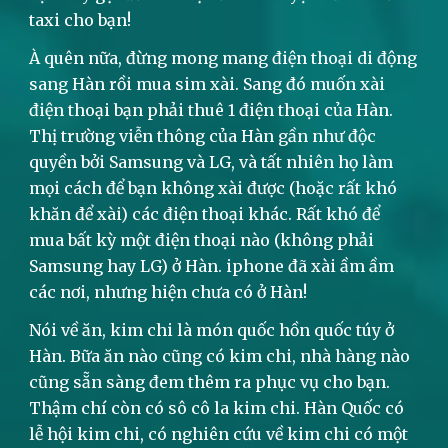
taxi cho bạn!
À quên nữa, đừng mong mang điện thoại di động
sang Hàn rồi mua sim xài. Sang đó muốn xài
điện thoại bạn phải thuê 1 điện thoại của Hàn.
Thị trường viễn thông của Hàn gần như độc
quyền bởi Samsung và LG, và tất nhiên họ làm
mọi cách để bạn không xài được (hoặc rất khó
khăn để xài) các điện thoại khác. Rất khó để
mua bất kỳ một điện thoại nào (không phải
Samsung hay LG) ở Hàn. iphone đã xài ầm ầm
các nơi, nhưng hiện chưa có ở Hàn!
Nói về ăn, kim chi là món quốc hồn quốc túy ở
Hàn. Bữa ăn nào cũng có kim chi, nhà hàng nào
cũng sẵn sàng đem thêm ra phục vụ cho bạn.
Thậm chí còn có sô cô la kim chi. Hàn Quốc có
lễ hội kim chi, có nghiên cứu về kim chi có một