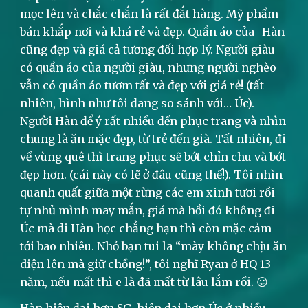
mọc lên và chắc chắn là rất đắt hàng. Mỹ phẩm
bán khắp nơi và khá rẻ và đẹp. Quần áo của -Hàn
cũng đẹp và giá cả tương đối hợp lý. Người giàu
có quần áo của người giàu, nhưng người nghèo
vẫn có quần áo tươm tất và đẹp với giá rẻ! (tất
nhiên, hình như tôi đang so sánh với… Úc).
Người Hàn để ý rất nhiều đến phục trang và nhìn
chung là ăn mặc đẹp, từ trẻ đến già. Tất nhiên, đi
về vùng quê thì trang phục sẽ bớt chỉn chu và bớt
đẹp hơn. (cái này có lẽ ở đâu cũng thế!). Tôi nhìn
quanh quất giữa một rừng các em xinh tươi rồi
tự nhủ mình may mắn, giá mà hồi đó không đi
Úc mà đi Hàn học chẳng hạn thì còn mặc cảm
tới bao nhiêu. Nhỏ bạn tui la “mày không chịu ăn
diện lên mà giữ chồng!”, tôi nghĩ Ryan ở HQ 13
năm, nếu mất thì e là đã mất từ lâu lắm rồi. 😛