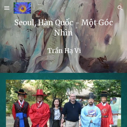
Skip to main content
Skip to navigation
Seoul, Hàn Quốc - Một Góc
Nhìn
Trần Hạ Vi