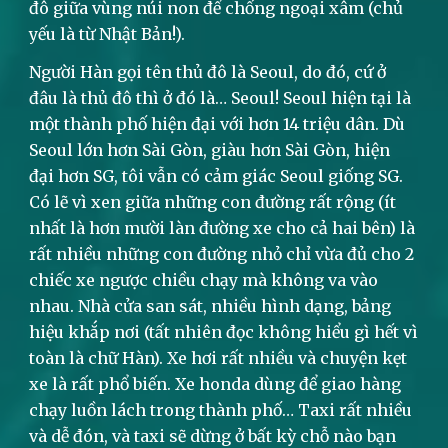
đô giữa vùng núi non để chống ngoại xâm (chủ
yếu là từ Nhật Bản!).
Người Hàn gọi tên thủ đô là Seoul, do đó, cứ ở
đâu là thủ đô thì ở đó là… Seoul! Seoul hiện tại là
một thành phố hiện đại với hơn 14 triệu dân. Dù
Seoul lớn hơn Sài Gòn, giàu hơn Sài Gòn, hiện
đại hơn SG, tôi vẫn có cảm giác Seoul giống SG.
Có lẽ vì xen giữa những con đường rất rộng (ít
nhất là hơn mười làn đường xe cho cả hai bên) là
rất nhiều những con đường nhỏ chỉ vừa đủ cho 2
chiếc xe ngược chiều chạy mà không va vào
nhau. Nhà cửa san sát, nhiều hình dạng, bảng
hiệu khắp nơi (tất nhiên đọc không hiểu gì hết vì
toàn là chữ Hàn). Xe hơi rất nhiều và chuyện kẹt
xe là rất phổ biến. Xe honda dùng để giao hàng
chạy luồn lách trong thành phố… Taxi rất nhiều
và dễ đón, và taxi sẽ dừng ở bất kỳ chỗ nào bạn