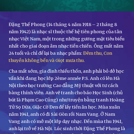
Đặng Thế Phong (14 tháng 4 năm 1918 – 2 tháng 8
năm 1942) là nhạc sĩ thuộc thế hệ tiên phong của tân
nhạc Việt Nam, một trong những gương mặt tiêu biểu
nhất cho giai đoạn âm nhạc tiền chiến. Ông mất năm
24 tuổi và chỉ để lại ba nhạc phẩm:
Đêm thu, Con
thuyền không bến và Giọt mưa thu.
Cha mất sớm, gia đình thiếu thốn, anh phải bỏ dở học
vấn khi đang học lớp 2ème année P.S. Anh có lên Hà
Nội theo học trường Cao đẳng Mỹ thuật với tư cách
bàng thính viên. Anh vẽ tranh cho báo Học Sinh (chủ
bút là Phạm Cao Củng) như truyện bằng tranh Hoàng
Tử Sọ Dừa, Giặc Cờ Đen để lấy tiền ăn học. Mùa xuân
năm 1941, anh có đi Sài Gòn rồi Nam Vang. Ở Nam
Vang anh có mở một lớp dạy nhạc. Đến mùa thu 1941,
anh lại trở về Hà Nội. Lúc sinh thời Đặng Thế Phong là