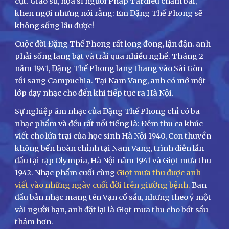
cụt. Giáo sư, họa sĩ người Pháp Tardieu chấm bài,
khen ngợi nhưng nói rằng: Em Đặng Thế Phong sẽ
không sống lâu được!
Cuộc đời Đặng Thế Phong rất long đong, lận đận. anh
phải sống lang bạt và trải qua nhiều nghề. Tháng 2
năm 1941, Đặng Thế Phong lang thang vào Sài Gòn
rồi sang Campuchia. Tại Nam Vang, anh có mở một
lớp dạy nhạc cho đến khi tiếp tục ra Hà Nội.
Sự nghiệp âm nhạc của Đặng Thế Phong chỉ có ba
nhạc phẩm và đều rất nổi tiếng là: Đêm thu ca khúc
viết cho lửa trại của học sinh Hà Nội 1940, Con thuyền
không bến hoàn chỉnh tại Nam Vang, trình diễn lần
đầu tại rạp Olympia, Hà Nội năm 1941 và Giọt mưa thu
1942. Nhạc phẩm cuối cùng
Giọt mưa thu được anh
viết vào những ngày cuối đời trên giường bệnh.
Ban
đầu bản nhạc mang tên Vạn cổ sầu, nhưng theo ý một
vài người bạn, anh đặt lại là Giọt mưa thu cho bớt sầu
thảm hơn.