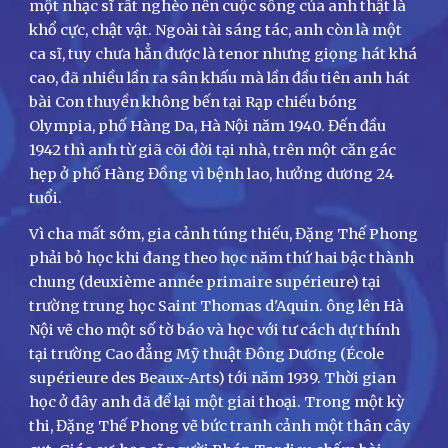
một nhạc sĩ rất nghèo nên cuộc sống của anh thật là
khổ cực, chật vật. Ngoài tài sáng tác, anh còn là một
ca sĩ, tuy chưa hẳn được là tenor nhưng giọng hát khá
cao, đã nhiều lần ra sân khấu mà lần đầu tiên anh hát
bài Con thuyền không bến tại Rạp chiếu bóng
Olympia, phố Hàng Da, Hà Nội năm 1940. Đến đầu
1942 thì anh từ giã cõi đời tại nhà, trên một căn gác
hẹp ở phố Hàng Đồng vì bệnh lao, hưởng dương 24
tuổi.
Vì cha mất sớm, gia cảnh túng thiếu, Đặng Thế Phong
phải bỏ học khi đang theo học năm thứ hai bậc thành
chung (deuxième année primaire supérieure) tại
trường trung học Saint Thomas d'Aquin. ông lên Hà
Nội vẽ cho một số tờ báo và học với tư cách dự thính
tại trường Cao đẳng Mỹ thuật Đông Dương (École
supérieure des Beaux-Arts) tới năm 1939. Thời gian
học ở đây anh đã để lại một giai thoại. Trong một kỳ
thi, Đặng Thế Phong vẽ bức tranh cảnh một thân cây