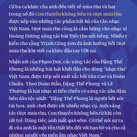
Cả ba ca khúc của anh đều viết về mùa thu và hai
trong số đó
Con thuyền không bến và Giọt mưa thu
được xếp vào những tác phẩm bất hủ của tân nhạc
Việt Nam. Giọt mưa thu cũng là cảm hứng cho nhạc sĩ
Hoàng Dương sáng tác bài Tiếc thu nổi tiếng. Nhiều ý
kiến cho rằng Trịnh Công Sơn đã ảnh hưởng bởi Giọt
mưa thu khi viết ca khúc đầu tay Ướt mi.
Nhận xét của Phạm Duy, các sáng tác của Đặng Thế
Phong là những bài hát khởi đầu cho dòng "nhạc thu"
Việt Nam, được tiếp nối xuất sắc bởi Văn Cao và Đoàn
Chuẩn. Theo Doãn Mẫn, Đặng Thế Phong và Lê
Thương là hai nhạc sĩ tiền chiến có sáng tác sâu đậm
hồn dân tộc nhất: "Đặng Thế Phong là người hết sức
tài hoa. anh chơi được rất nhiều nhạc cụ. Anh sáng
tác Giọt mưa thu, Con thuyền không bến từ khi còn
rất trẻ. Đáng tiếc, anh mất quá sớm. Có thể nói sự ra
đi của anh là một tổn thất lớn đối với bạn bè và cho cả
những người yêu mến âm nhạc Việt Nam."