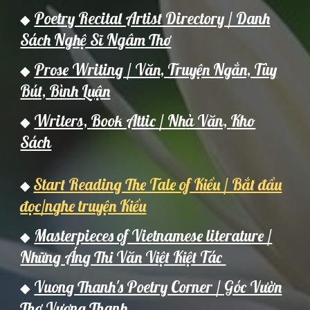
Poetry Recital Artist Directory / Danh
◆
Sách Nghệ Sĩ Ngâm Thơ
Prose Writing / Văn, Truyện Ngắn, Tùy
◆
Bút, Bình Luận
Writers,
Book Attic / Nh
à Văn,
Kho
◆
Sách
Start Reading The Tale of Kiều / Bắt đầu
◆
đọc/nghe truyện Kiều
Masterpieces of Vietnamese literature /
◆
Những Áng Thi Văn Việt Kiệt Tác
Vuong Thanh's Poetry Corner / Góc Vườn
◆
Thơ Vương Thanh