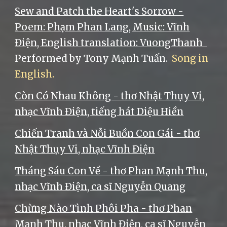
Sew and Patch the Heart's Sorrow -
Poem: Phạm Phan Lang, Music: Vĩnh
Điện, English translation: VuongThanh
Performed by Tony Mạnh Tuấn.
Song in
English.
Còn Có Nhau Không - thơ Nhật Thụy Vi,
nhạc Vĩnh Điện, tiếng hát Diệu Hiền
Chiến Tranh và Nỗi Buồn Con Gái - thơ
Nhật Thụy Vi, nhạc Vĩnh Điện
Tháng Sáu Con Về - thơ Phan Mạnh Thu,
nhạc Vĩnh Điện, ca sĩ Nguyễn Quang
Chừng Nào Tình Phôi Pha - thơ Phan
Mạnh Thu, nhạc Vĩnh Điện, ca sĩ Nguyễn