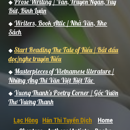
Prose Writing / Văn, Truyện Ngắn, Tùy
◆
Bút, Bình Luận
Writers,
Book Attic / Nh
à Văn,
Kho
◆
Sách
Start Reading The Tale of Kiều / Bắt đầu
◆
đọc/nghe truyện Kiều
Masterpieces of Vietnamese literature /
◆
Những Áng Thi Văn Việt Kiệt Tác
Vuong Thanh's Poetry Corner / Góc Vườn
◆
Thơ Vương Thanh
Lạc Hồng
Hán Thi Tuyển Dịch
Home