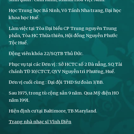
Học Trung học Bá Ninh, Võ Tánh Nha trang, Đại học
khoa học Huế.
Làm việc tại Tòa Đại biểu CP Trung nguyên Trung
phần, Tòa HC Thừa thiên, Hội đồng Nguyễn Phước
Tộc Huế.
Động viên khóa 22/SQTB Thủ Đức.
Phục vụ tại các Đơn vị : Sở HCTC số 2 Đà nẳng, SQ Tài
chánh TĐ 10/CTCT, QYV Nguyễn tri Phương, Huế.
Đơn vị cuối cùng : Đại đội THD Sư đoàn 3/BB.
Sau 1975, trong tù cộng sản 9 năm. Qua Mỹ diện HO
năm 1991.
Hiện định cư tại Baltimore, TB Maryland.
Trang nhà nhạc sĩ Vĩnh Điện