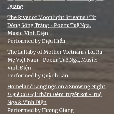
Quang
The River of Moonlight Streams / Từ
Dòng Sông Trăng - Poem: Tuệ Nga,
Music: Vĩnh Điện
Performed by Diệu Hiền
The Lullaby of Mother Vietnam / Lời Ru
Mẹ Việt Nam - Poem: Tuệ Nga, Music:
Vĩnh Điện
Performed by Quỳnh Lan
Homeland Longings on a Snowing Night
/ Quê Cũ Gọi Thầm Đêm Tuyết Rơi - Tuệ
Nga & Vĩnh Điện
Performed by Hương Giang