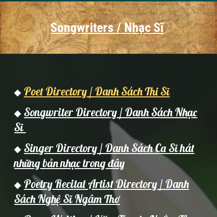
Songwriters / Nhạc Sĩ
Poet Directory / Danh Sách Thi Sĩ
◆
Songwriter Directory / Danh Sách Nhạc
◆
Sĩ
Singer Directory / Danh Sách Ca Sĩ hát
◆
những bản nhạc trong đây
Poetry Recital Artist Directory / Danh
◆
Sách Nghệ Sĩ Ngâm Thơ