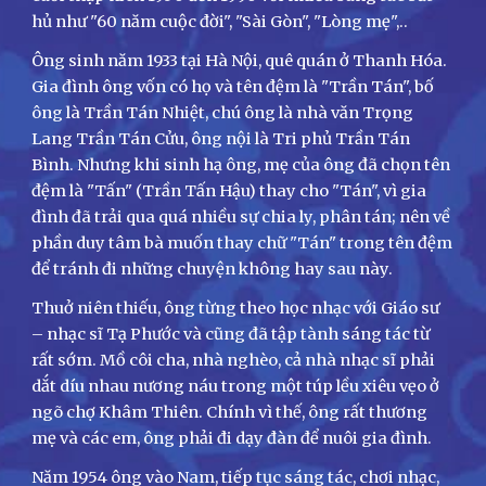
hủ như "60 năm cuộc đời", "Sài Gòn", "Lòng mẹ",..
Ông sinh năm 1933 tại Hà Nội, quê quán ở Thanh Hóa.
Gia đình ông vốn có họ và tên đệm là "Trần Tán", bố
ông là Trần Tán Nhiệt, chú ông là nhà văn Trọng
Lang Trần Tán Cửu, ông nội là Tri phủ Trần Tán
Bình. Nhưng khi sinh hạ ông, mẹ của ông đã chọn tên
đệm là "Tấn" (Trần Tấn Hậu) thay cho "Tán", vì gia
đình đã trải qua quá nhiều sự chia ly, phân tán; nên về
phần duy tâm bà muốn thay chữ "Tán" trong tên đệm
để tránh đi những chuyện không hay sau này.
Thuở niên thiếu, ông từng theo học nhạc với Giáo sư
– nhạc sĩ Tạ Phước và cũng đã tập tành sáng tác từ
rất sớm. Mồ côi cha, nhà nghèo, cả nhà nhạc sĩ phải
dắt díu nhau nương náu trong một túp lều xiêu vẹo ở
ngõ chợ Khâm Thiên. Chính vì thế, ông rất thương
mẹ và các em, ông phải đi dạy đàn để nuôi gia đình.
Năm 1954 ông vào Nam, tiếp tục sáng tác, chơi nhạc,