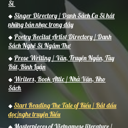
Sĩ
Singer Directory / Danh Sách Ca Sĩ hát
◆
những bản nhạc trong đây
Poetry Recital Artist Directory / Danh
◆
Sách Nghệ Sĩ Ngâm Thơ
Prose Writing / Văn, Truyện Ngắn, Tùy
◆
Bút, Bình Luận
Writers,
Book Attic / Nh
à Văn,
Kho
◆
Sách
Start Reading The Tale of Kiều / Bắt đầu
◆
đọc/nghe truyện Kiều
Masterpieces of Vietnamese literature /
◆