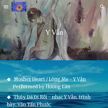
Skip to main content
Skip to navigation
Y Vân
◆
Mother Heart / Lòng Mẹ - Y Vân
Performed by Hương Lan
◆
Th
úy Đã Đi Rồi - nhạc Y Vân, trình
bày: Văn Tấn Phước