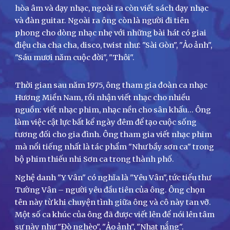
hòa âm và dạy nhạc, ngoài ra còn viết sách dạy nhạc
và đàn guitar. Ngoài ra ông còn là người đi tiên
phong cho dòng nhạc nhẹ với những bài hát có giai
điệu cha cha cha, disco, twist như: "Sài Gòn", "Ảo ảnh",
"Sáu mươi năm cuộc đời", "Thôi".
Thời gian sau năm 1975, ông tham gia đoàn ca nhạc
Hương Miền Nam, rồi nhận viết nhạc cho nhiều
nguồn: viết nhạc phim, nhạc nền cho sân khấu... Ông
làm việc cật lực bất kể ngày đêm để tạo cuộc sống
tương đối cho gia đình. Ông tham gia viết nhạc phim
mà nổi tiếng nhất là tác phẩm "Như bầy sơn ca" trong
bộ phim thiếu nhi Sơn ca trong thành phố.
Nghệ danh "Y Vân" có nghĩa là "Yêu Vân", tức tiểu thư
Tường Vân – người yêu đầu tiên của ông. Ông chọn
tên này từ khi chuyện tình giữa ông và cô này tan vỡ.
Một số ca khúc của ông đã được viết lên để nói lên tâm
sự này như "Đò nghèo", "Ảo ảnh", "Nhạt nắng".