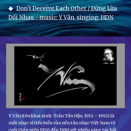
◆
Don't D
eceive Each Other / Đừng Lừa
Dối Nhau - music: Y Vân, singing: HDN
Y Vân (tên khai sinh: Trần Tấn Hậu, 1932 – 1992) là
một nhạc sĩ tiêu biểu của nền tân nhạc Việt Nam từ
cuối thập niên 1950 đến 1990 với nhiều sáng tác bất