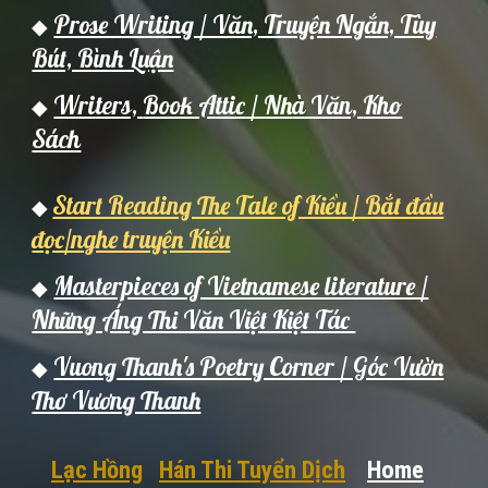
Prose Writing / Văn, Truyện Ngắn, Tùy
◆
Bút, Bình Luận
Writers,
Book Attic / Nh
à Văn,
Kho
◆
Sách
Start Reading The Tale of Kiều / Bắt đầu
◆
đọc/nghe truyện Kiều
Masterpieces of Vietnamese literature /
◆
Những Áng Thi Văn Việt Kiệt Tác
Vuong Thanh's Poetry Corner / Góc Vườn
◆
Thơ Vương Thanh
Lạc Hồng
Hán Thi Tuyển Dịch
Home