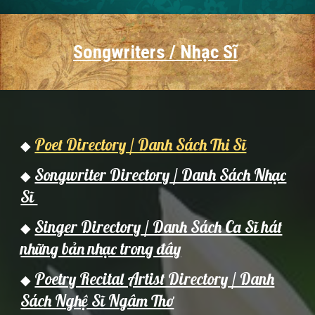
Songwriters / Nhạc Sĩ
Poet Directory / Danh Sách Thi Sĩ
◆
Songwriter Directory / Danh Sách Nhạc
◆
Sĩ
Singer Directory / Danh Sách Ca Sĩ hát
◆
những bản nhạc trong đây
Poetry Recital Artist Directory / Danh
◆
Sách Nghệ Sĩ Ngâm Thơ