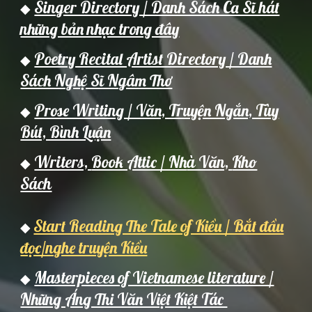
Singer Directory / Danh Sách Ca Sĩ hát
◆
những bản nhạc trong đây
Poetry Recital Artist Directory / Danh
◆
Sách Nghệ Sĩ Ngâm Thơ
Prose Writing / Văn, Truyện Ngắn, Tùy
◆
Bút, Bình Luận
Writers,
Book Attic / Nh
à Văn,
Kho
◆
Sách
Start Reading The Tale of Kiều / Bắt đầu
◆
đọc/nghe truyện Kiều
Masterpieces of Vietnamese literature /
◆
Những Áng Thi Văn Việt Kiệt Tác