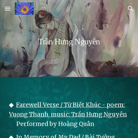
Skip to main content
Skip to navigation
Trần Hưng Nguyên
◆
Farewell Verse / Từ Biệt Khúc - poem:
Vuong Thanh, music: Trần Hưng Nguyên
Performed by Hoàng Quân
◆
In Memory
of My Dad / Bài Tưởng