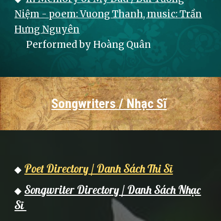
Niệm - poem: Vuong Thanh, music: Trần
Hưng Nguyên
Performed by Hoàng Quân
Songwriters / Nhạc Sĩ
Poet Directory / Danh Sách Thi Sĩ
◆
Songwriter Directory / Danh Sách Nhạc
◆
Sĩ