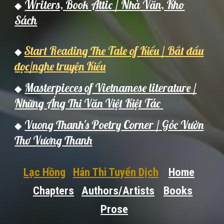
Writers,
Book Attic / Nh
à Văn,
Kho
◆
Sách
Start Reading The Tale of Kiều / Bắt đầu
◆
đọc/nghe truyện Kiều
Masterpieces of Vietnamese literature /
◆
Những Áng Thi Văn Việt Kiệt Tác
Vuong Thanh's Poetry Corner / Góc Vườn
◆
Thơ Vương Thanh
Lạc Hồng
Hán Thi Tuyển Dịch
Home
Chapters
Authors/Artists
Books
Prose