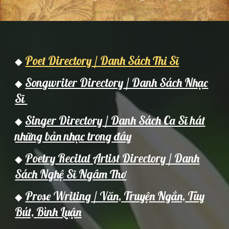
Poet Directory / Danh Sách Thi Sĩ
◆
Songwriter Directory / Danh Sách Nhạc
◆
Sĩ
Singer Directory / Danh Sách Ca Sĩ hát
◆
những bản nhạc trong đây
Poetry Recital Artist Directory / Danh
◆
Sách Nghệ Sĩ Ngâm Thơ
Prose Writing / Văn, Truyện Ngắn, Tùy
◆
Bút, Bình Luận