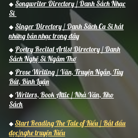
Songwriter Directory / Danh Sách Nhạc
◆
Sĩ
Singer Directory / Danh Sách Ca Sĩ hát
◆
những bản nhạc trong đây
Poetry Recital Artist Directory / Danh
◆
Sách Nghệ Sĩ Ngâm Thơ
Prose Writing / Văn, Truyện Ngắn, Tùy
◆
Bút, Bình Luận
Writers,
Book Attic / Nh
à Văn,
Kho
◆
Sách
Start Reading The Tale of Kiều / Bắt đầu
◆
đọc/nghe truyện Kiều