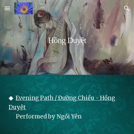
Skip to main content
Skip to navigation
Hồng Duyệt
◆
Evening Path / Đường Chiều - Hồng
Duyệt
Performed by
Ngồi Yên