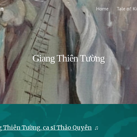
en
Home
Tale of K
ip to main content
Skip to navigat
Giang Thiên Tường
g Thiên Tường, ca sĩ Thảo Quyên
♫