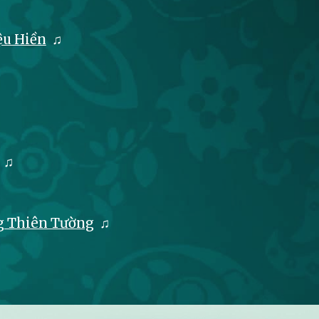
ệu Hiền
♫
♫
ng Thiên Tường
♫