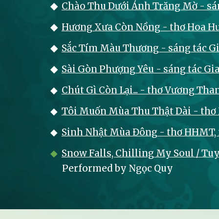
◆
Chào Thu Dưới Ánh Trăng Mờ - sán
◆
H
ương Xưa Còn Nồng - thơ Hoa Hướ
◆
S
ắc Tím Màu Thương - sáng tác Gi
◆
S
ài Gòn Phượng Yêu - sáng tác Gi
◆
Chút Gì Còn Lại... - thơ Vương Th
◆
Tôi Muốn Mùa Thu Thật Dài - thơ
◆
Sinh Nh
ật Mùa Đông - thơ HHMT, 
◆
Snow Falls, Chilling My Soul / T
Performed by Ngọc Quy