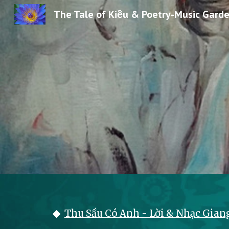
The Tale of Kiều & Poetry-Music Gard
Sk
◆
Thu Sầu Có Anh - Lời & Nhạc Gian