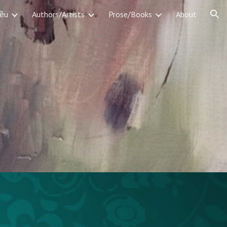
iều
Authors/Artists
Prose/Books
About
ion