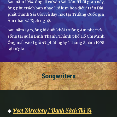
Sau năm 1954, ông di cư vào Sài Gòn. Thời gian này,
ông phụ trách ban nhạc "Cổ kim hòa điệu" trên Đài
phát thanh Sài Gòn và dạy học tại Trường Quốc gia
Âm nhạc và Kịch nghệ.
Sau năm 1975, ông bị đuổi khỏi trường Âm nhạc và
sống tại quận Bình Thạnh, Thành phố Hồ Chí Minh.
Ông mất vào 1 giờ 45 phút ngày 1 tháng 8 năm 1998
tại tư gia.
Songwriters
Poet Directory / Danh Sách Thi Sĩ
◆