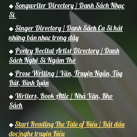
Songwriter Directory / Danh Sách Nhạc
◆
Sĩ
Singer Directory / Danh Sách Ca Sĩ hát
◆
những bản nhạc trong đây
Poetry Recital Artist Directory / Danh
◆
Sách Nghệ Sĩ Ngâm Thơ
Prose Writing / Văn, Truyện Ngắn, Tùy
◆
Bút, Bình Luận
Writers,
Book Attic / Nh
à Văn,
Kho
◆
Sách
Start Reading The Tale of Kiều / Bắt đầu
◆
đọc/nghe truyện Kiều