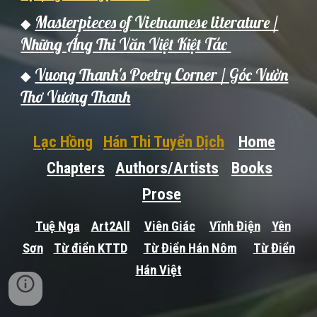
Masterpieces of Vietnamese literature /
◆
Những Áng Thi Văn Việt Kiệt Tác
Vuong Thanh's Poetry Corner / Góc Vườn
◆
Thơ Vương Thanh
Lạc Hồng
Hán Thi Tuyển Dịch
Home
Chapters
Authors/Artists
Books
Prose
Tuệ Nga
Art2All
Viên Giác
Vĩnh Điện
Yên
Sơn
Từ điển KTTD
Từ Điển Hán Nôm
Từ Điển
Hán Việt