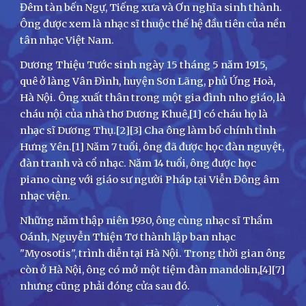
Đêm tàn bến Ngự, Tiếng xưa và Ơn nghĩa sinh thành.
Ông được xem là nhạc sĩ thuộc thế hệ đầu tiên của nền
tân nhạc Việt Nam.
Dương Thiệu Tước sinh ngày 15 tháng 5 năm 1915,
quê ở làng Vân Đình, huyện Sơn Lãng, phủ Ứng Hoà,
Hà Nội. Ông xuất thân trong một gia đình nho giáo, là
cháu nội của nhà thơ Dương Khuê,[1] có cháu họ là
nhạc sĩ Dương Thụ.[2][3] Cha ông làm bố chính tỉnh
Hưng Yên.[1] Năm 7 tuổi, ông đã được học đàn nguyệt,
đàn tranh và cổ nhạc. Năm 14 tuổi, ông được học
piano cùng với giáo sư người Pháp tại Viễn Đông âm
nhạc viện.
Những năm thập niên 1930, ông cùng nhạc sĩ Thẩm
Oánh, Nguyễn Thiện Tơ thành lập ban nhạc
"Myosotis", trình diễn tại Hà Nội. Trong thời gian ông
còn ở Hà Nội, ông có mở một tiệm đàn mandolin,[4][7]
nhưng cũng phải đóng cửa sau đó.