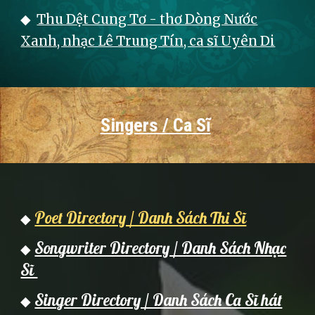
◆
Thu Dệt Cung Tơ - thơ Dòng Nước
Xanh, nhạc Lê Trung Tín, ca sĩ Uyên Di
Singers / Ca Sĩ
Poet Directory / Danh Sách Thi Sĩ
◆
Songwriter Directory / Danh Sách Nhạc
◆
Sĩ
Singer Directory / Danh Sách Ca Sĩ hát
◆