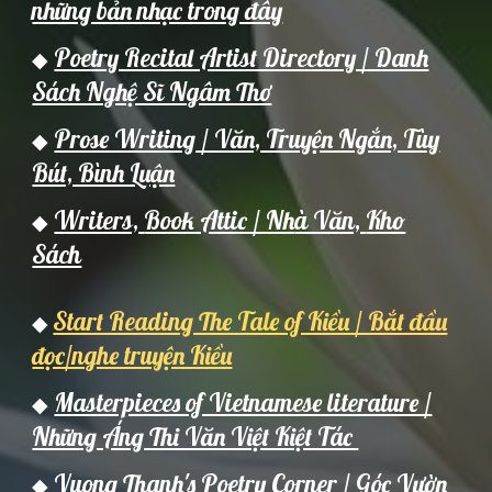
những bản nhạc trong đây
Poetry Recital Artist Directory / Danh
◆
Sách Nghệ Sĩ Ngâm Thơ
Prose Writing / Văn, Truyện Ngắn, Tùy
◆
Bút, Bình Luận
Writers,
Book Attic / Nh
à Văn,
Kho
◆
Sách
Start Reading The Tale of Kiều / Bắt đầu
◆
đọc/nghe truyện Kiều
Masterpieces of Vietnamese literature /
◆
Những Áng Thi Văn Việt Kiệt Tác
Vuong Thanh's Poetry Corner / Góc Vườn
◆