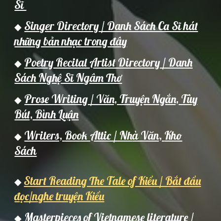
Sĩ
Singer Directory / Danh Sách Ca Sĩ hát
◆
những bản nhạc trong đây
Poetry Recital Artist Directory / Danh
◆
Sách Nghệ Sĩ Ngâm Thơ
Prose Writing / Văn, Truyện Ngắn, Tùy
◆
Bút, Bình Luận
Writers,
Book Attic / Nh
à Văn,
Kho
◆
Sách
Start Reading The Tale of Kiều / Bắt đầu
◆
đọc/nghe truyện Kiều
Masterpieces of Vietnamese literature /
◆