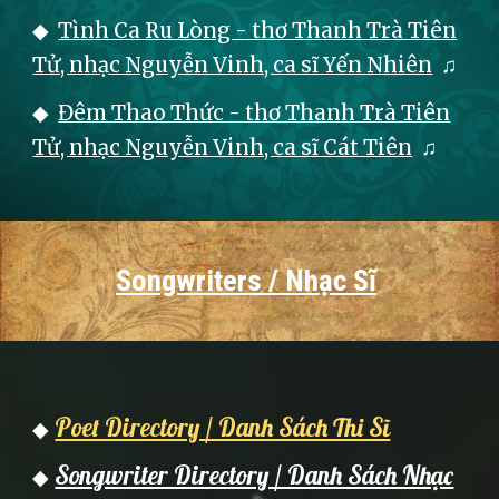
◆
Tình Ca Ru Lòng - thơ Thanh Trà Tiên
Tử, nhạc Nguyễn Vinh, ca sĩ Yến Nhiên
♫
◆
Đêm Thao Thức - thơ Thanh Trà Tiên
Tử, nhạc Nguyễn Vinh, ca sĩ Cát Tiên
♫
Songwriters / Nhạc Sĩ
Poet Directory / Danh Sách Thi Sĩ
◆
Songwriter Directory / Danh Sách Nhạc
◆