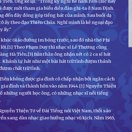
à Tiên. Ông kể lại: "Trong kỳ nghỉ hè năm 1938 (lúc này
ôi được mời tham gia biểu diễn đàn ghi-ta ở Nam Định.
ũng đến đây đóng góp tiếng hát của mình. Sau buổi dạ
h cô ấy theo đạo Thiên Chúa. Nghĩ mình là kẻ ngoại đạo
y ấy."
khúc Giáo đường im bóng trước, sau đó nhà thơ Phi
 lời.[1] Theo Phạm Duy thì nhạc sĩ Lê Thương cũng
àng Hà Tiên.[3] Bản thân ông nhận xét có 2 ca sĩ hát
. Khánh Ly hát như một bài hát trữ tình đượm thánh
 đượm chất trữ tình.
Tiên không được gia đình cô chấp nhận bởi ngăn cách
c gia đình và thành hôn vào năm 1944.[1] Nguyễn Thiện
 số những người học ông, có những nhạc sĩ nổi tiếng
.
Nguyễn Thiện Tơ về Đài Tiếng nói Việt Nam, thổi sáo
yển sang dàn nhạc giao hưởng nhạc vũ kịch. Năm 1965,