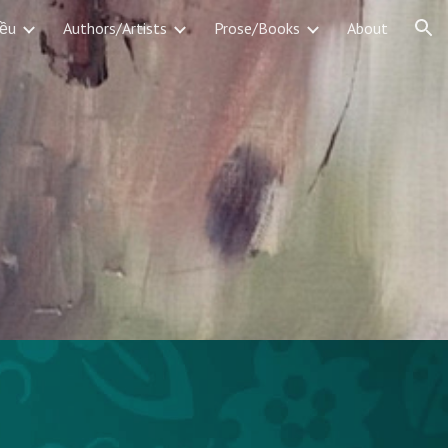
iều
Authors/Artists
Prose/Books
About
ion