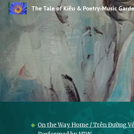
The Tale of Kiều & Poetry-Music Gard
Sk
◆
On the Way Home / Trên Đường Về