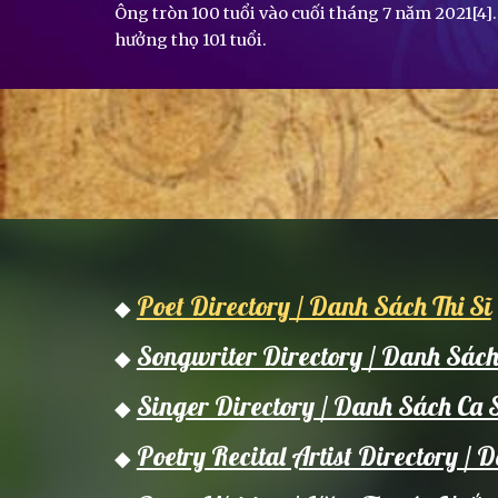
Ông tròn 100 tuổi vào cuối tháng 7 năm 2021[4].
hưởng thọ 101 tuổi.
Poet Directory / Danh Sách Thi Sĩ
◆
Songwriter Directory / Danh Sác
◆
Singer Directory / Danh Sách Ca 
◆
Poetry Recital Artist Directory 
◆