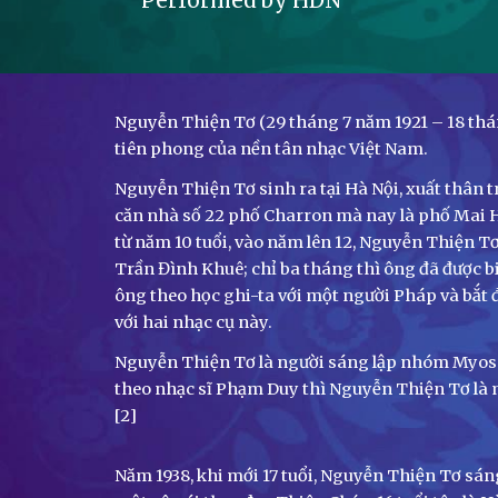
Performed by HDN
Nguyễn Thiện Tơ (29 tháng 7 năm 1921 – 18 thá
tiên phong của nền tân nhạc Việt Nam.
Nguyễn Thiện Tơ sinh ra tại Hà Nội, xuất thân 
căn nhà số 22 phố Charron mà nay là phố Mai H
từ năm 10 tuổi, vào năm lên 12, Nguyễn Thiện T
Trần Đình Khuê; chỉ ba tháng thì ông đã được b
ông theo học ghi-ta với một người Pháp và bắt đ
với hai nhạc cụ này.
Nguyễn Thiện Tơ là người sáng lập nhóm Myoso
theo nhạc sĩ Phạm Duy thì Nguyễn Thiện Tơ là m
[2]
Năm 1938, khi mới 17 tuổi, Nguyễn Thiện Tơ sán