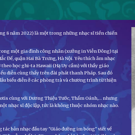
ng 8 năm 2022) là một trong những nhạc sĩ tiền chiến
trong một gia đình công nhân (xưởng in Viễn Đông) tại
ắc Đế, quận Hai Bà Trưng, Hà Nội. Yêu thích âm nhạc
ơ theo học ghi-ta Hawaii (Hạ Uy cầm) với thầy giáo
iểu diễn cùng thầy trên đài phát thanh Pháp. Sau đó
ầu biểu diễn ở các phòng trà và chương trình từ thiện
tis cùng với Dương Thiệu Tước, Thẩm Oánh,... nhưng
ột nhạc sĩ độc lập, tức là không thuộc nhóm nhạc nào.
g tác bản nhạc đầu tay "Giáo đường im bóng" viết về