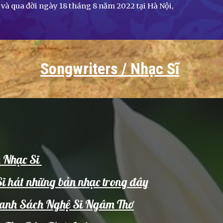
 và qua đời ngày 18 tháng 8 năm 2022 tại Hà Nội,
Songwriters / Nhạc Sĩ
h Nhạc Sĩ
Sĩ hát những bản nhạc trong đây
/ Danh Sách Nghệ Sĩ Ngâm Thơ