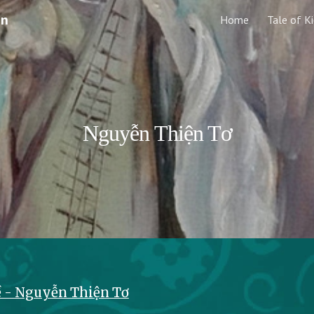
en
Home
Tale of K
ip to main content
Skip to navigat
Nguyễn
Thiện Tơ
 - Nguyễn Thiện Tơ