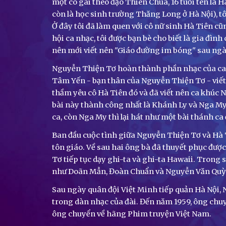
một cô gái theo đạo Thiên Chúa, 16 tuổi tên là H
còn là học sinh trường Thăng Long ở Hà Nội), t
Ở đây tôi đã làm quen với cô nữ sinh Hà Tiên c
hội ca nhạc, tôi được bạn bè cho biết là gia đìn
nên mới viết nên "Giáo đường im bóng" sau ngà
Nguyễn Thiện Tơ hoàn thành phần nhạc của ca 
Tâm Yến - bạn thân của Nguyễn Thiện Tơ - viết
thầm yêu cô Hà Tiên đó và đã viết nên ca khúc N
bài này thành công nhất là Khánh Ly và Nga My
ca, còn Nga My thì lại hát như một bài thánh ca
Ban đầu cuộc tình giữa Nguyễn Thiện Tơ và Hà 
tôn giáo. Về sau hai ông bà đã thuyết phục đượ
Tơ tiếp tục dạy ghi-ta và ghi-ta Hawaii. Trong
như Doãn Mẫn, Đoàn Chuẩn và Nguyễn Văn Quỳ
Sau ngày quân đội Việt Minh tiếp quản Hà Nội, 
trong dàn nhạc của đài. Đến năm 1959, ông chu
ông chuyển về hãng Phim truyện Việt Nam.