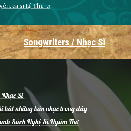
ên, ca sĩ Lệ Thu
♫
Songwriters / Nhạc Sĩ
h Nhạc Sĩ
Sĩ hát những bản nhạc trong đây
/ Danh Sách Nghệ Sĩ Ngâm Thơ