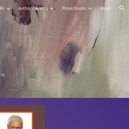
iều
Authors/Artists
Prose/Books
About
ion