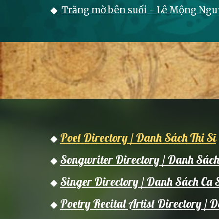
◆
Trăng mờ bên suối - Lê Mộng Nguy
Poet Directory / Danh Sách Thi Sĩ
◆
Songwriter Directory / Danh Sác
◆
Singer Directory / Danh Sách Ca 
◆
Poetry Recital Artist Directory 
◆